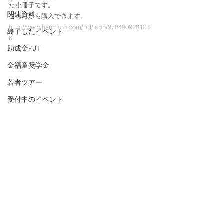
た小冊子です。
関連資料
こちらから購入できます。
http://www.hanmoto.com/bd/isbn/978490928103
終了したイベント
6
助成金PJT
金福童奨学金
若者ツアー
受付中のイベント