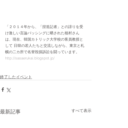
「２０１４年から、「捏造記者」との誹りを受
け激しい言論バッシングに晒された植村さん
は、現在、韓国カトリック大学校の客員教授と
して 日韓の若人たちと交流しながら、東京と札
幌の二カ所で名誉毀損訴訟を闘っています。
http://sasaerukai.blogspot.jp/
終了したイベント
すべて表示
最新記事