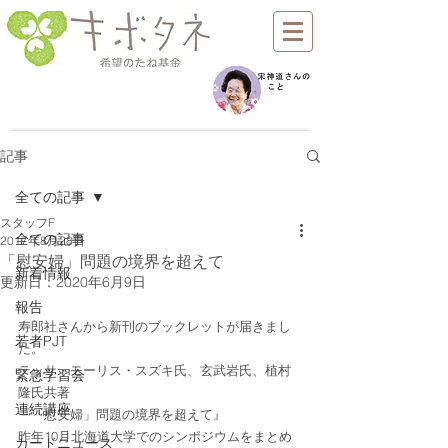
記事
全ての記事
スタッフF
全ての記事
2017年8月28日
「慰安婦」問題の境界を超えて
新着情報
更新日：
2020年6月9日
報告
寿郎社さんから新刊のブックレットが届きまし
若者PJT
た。
テッサ・モーリス・スズキ氏、玄武岩氏、植村
緊急学習会
隆氏共著
連続講座
『「慰安婦」問題の境界を超えて』
昨年10月北海道大学でのシンポジウムをまとめ
カードニュース