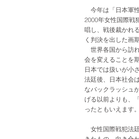
今年は「日本軍性
2000年女性国際
唱し、戦後裁かれ
く判決を出した画
世界各国から訪れ
会を変えることを
日本では扱いが小
法廷後、日本社会
なバックラッシュが
げる以前よりも、
ったともいえます
女性国際戦犯法廷
きたもの、向き合わ