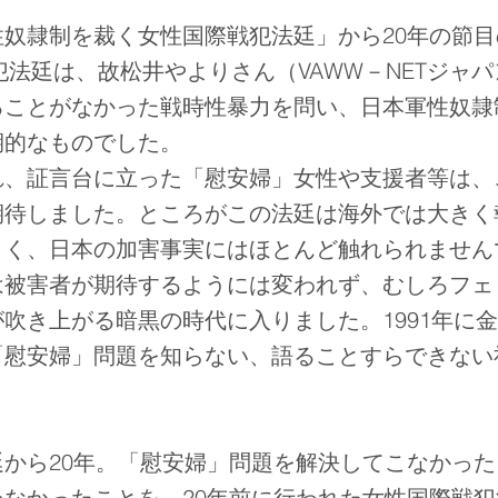
奴隷制を裁く女性国際戦犯法廷」から20年の節目
戦犯法廷は、故松井やよりさん（VAWW－NETジャ
ることがなかった戦時性暴力を問い、日本軍性奴隷
期的なものでした。
、証言台に立った「慰安婦」女性や支援者等は、
期待しました。ところがこの法廷は海外では大きく
さく、日本の加害事実にはほとんど触れられません
は被害者が期待するようには変われず、むしろフェ
吹き上がる暗黒の時代に入りました。1991年に
「慰安婦」問題を知らない、語ることすらできない
。
から20年。「慰安婦」問題を解決してこなかった
なかったことを、20年前に行われた女性国際戦