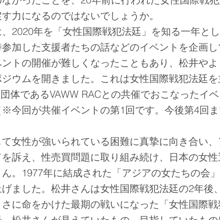
戻す力になるのではないでしょうか。
、2020年を「女性国際戦犯法廷」を知る一年と
時参加した支援者たちの話などのイベントを企画し
ベントの開催が難しくなったこともあり、松井やよ
ジウムを開きました。これは女性国際戦犯法廷を主
継団体であるVAWW RACとの共催でおこなったイ
※今回が共催イベントの第1回です。今後第4回
て女性が強いられている困難に真摯に向き合い、
ドを訴え、性売買問題に取り組み続け、日本の女性
ん。1977年に結成された「アジアの女たちの会
げました。松井さんは女性国際戦犯法廷の2年後、
まさに命をかけた最期の戦いになった「女性国際戦
景、松井さんが見えていたもの、目指していたもの