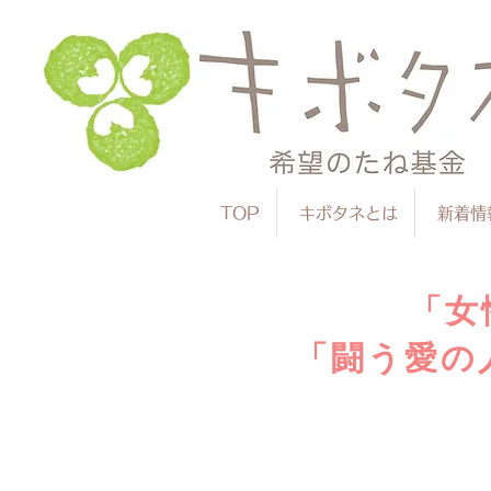
TOP
キボタネとは
新着情
「女
「闘う愛の