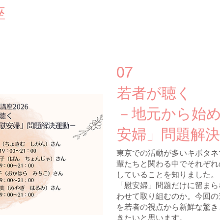
座
07
若者が聴く
－地元から始
安婦」問題解決
東京での活動が多いキボタネ
輩たちと関わる中でそれぞれ
していることを知りました。
「慰安婦」問題だけに留まら
わせて取り組むのか。今回の
を若者の視点から新鮮な驚き
きたいと思います。