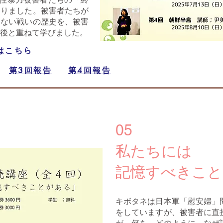
返りました。被害者たちが
らない戦いの歴史を、被害
後と重ねて学びました。
はこちら
第3回報告
第4回報告
05
私たちには
記憶すべきこと
キボタネは日本軍「慰安婦」
をしていますが、被害者に直
が、何を、どのように、なぜ