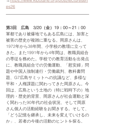
→
https://www.kibotane.org/post/lectureseri
es26
第3回　広島　3/20（金）19：00～21：00
軍都であり被爆地でもある広島には、加害と
被害の歴史が複雑に重なる。岡原さんは、
1972年から38年間、小学校の教壇に立って
きた。また1991年から4年間は、教職員組合
の専従を務めた。学校での教育活動を出発点
に、教職員組合での労働運動、「慰安婦」問
題や中国人強制連行・労働裁判、教科書問
題、G7広島サミットへの抗議など、多様な
平和・人権課題に関わってきた岡原さん。今
回は、広島という土地の（特に戦時下の）地
理的・歴史的背景、岡原さんが社会運動と深
く関わった90年代の社会状況、そして岡原
さん個人の活動経験をお聞きする。そして、
「どう記憶を継承し、未来を変えていけるの
か」、若者の今後の活動のヒントを探る。