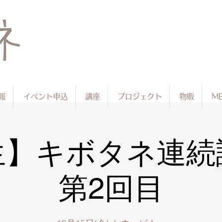
報
イベント申込
講座
プロジェクト
物販
ME
生】キボタネ連
第2回目