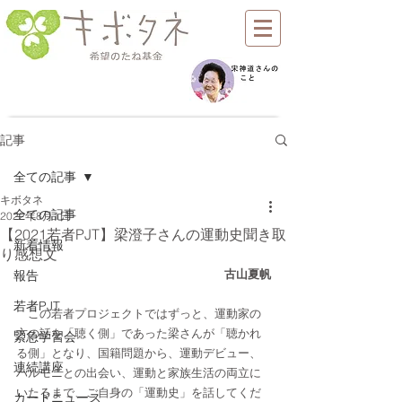
記事
全ての記事
キボタネ
全ての記事
2022年8月1日
【2021若者PJT】梁澄子さんの運動史聞き取
新着情報
り感想文
古山夏帆
報告
若者PJT
　この若者プロジェクトではずっと、運動家の
方の話を「聴く側」であった梁さんが「聴かれ
緊急学習会
る側」となり、国籍問題から、運動デビュー、
連続講座
ハルモニとの出会い、運動と家族生活の両立に
いたるまで、ご自身の「運動史」を話してくだ
カードニュース