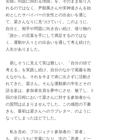
安婦』問題に関わる理由」を、そのまま取り入
れるのではなく、尹順萬さんや宋神道さんを始
めとしたサバイバーの女性との出会いを通じ
て、梁さんなりに見つけていく。このように、
自分と、相手や問題に向き合い続け、借り物の
「誰か」の言葉を手にして満足するのではな
く、運動や人々との出会いを通して考え続けた
人生がありました。
　易しそうに見えて実は難しい、「自分の頭で
考える」を実践し続け、自分のなかで葛藤を抱
えながらも、それを今まで表に出さずに活動さ
れてきた、梁さん。そんな運動家の半生とその
語る姿は、参加者全員を夢中にさせ、魅了し、3
回の全日程において梁さんに対する参加者から
の質問は止まりませんでした。この感想の下書
きも、最初は梁さんへのラブレター、のように
なってしまったほどでした。
　私を含め、プロジェクト参加者の「若者」
も、近いうちに先輩になり、次の「若者」と一