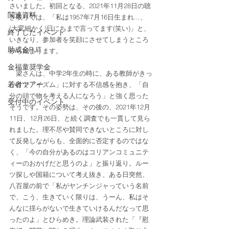
さいました。初回となる、2021年11月28日の聴
関連資料
き取りでは、「私は1957年7月16日生まれ...、
(大変細かく)日にちまで言ってます(笑い)」と、
終了したイベント
いきなり、参加者を笑顔にさせてしまうところ
助成金PJT
から始まります。
金福童奨学金
　梁さんは、中学2年生の時に、ある教師がきっ
若者ツアー
かけで「イズム」に対する不信感を抱き、「自
分の頭で物を考える人になろう」と強く思った
受付中のイベント
そうです。その姿勢は、その後の、2021年12月
11日、12月26日、と続く調査でも一貫して見ら
れました。理不尽や賛同できないところに対し
て反発しながらも、全面的に否定するのではな
く、「今の自分があるのはコリアンコミュニテ
ィーのおかげだと思うのよ」と振り返り。ルー
ツ探しや国籍について考え抜き、ある日突然、
八百屋の前で「私がヤンチンジャっていう名前
で、こう、生きていく限りは、うーん、私はそ
んなに揺らがないで生きていけるんだなって思
ったのよ」とひらめき。理論武装された「『慰