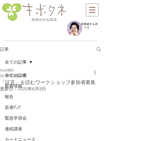
記事
全ての記事
love965
全ての記事
2018年3月20日
「証言」を読むワークショップ参加者募集
新着情報
更新日：
2020年6月9日
報告
若者PJT
緊急学習会
連続講座
カードニュース