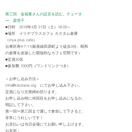
第三回　金福童さんの証言を読む。チュータ
ー　梁澄子
■日時　2018年4月 21日（土）18:00～　　
■場所　イリヤプラスカフェ カスタム倉庫 
（iriya plus cafe）
台東区寿4-7-11(銀座線田原町より徒歩3分。昭和
の倉庫を改築した開放的なカフェ空間です）
■定員30名　
■参加費 1000円（ワンドリンクつき）
＜お申し込み方法＞
Info@kibotane.org　にてお申し込み下さい。
定員になり次第締め切ります。
お申し込み時に何回目をお申し込みになるか、
明記して下さい。
第一回〜第三回まで通しで参加して下さると、
非常にうれしいです！
お支払いは当日会場にてお願い申し上げます。
お名前：