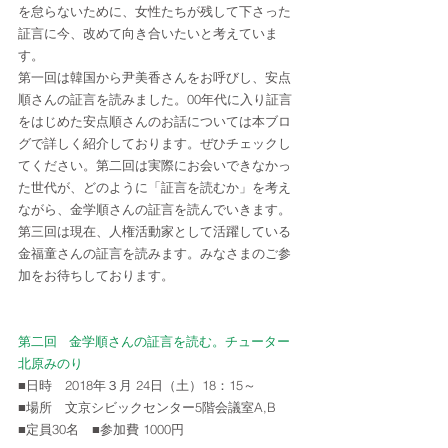
を怠らないために、女性たちが残して下さった
証言に今、改めて向き合いたいと考えていま
す。
第一回は韓国から尹美香さんをお呼びし、安点
順さんの証言を読みました。00年代に入り証言
をはじめた安点順さんのお話については本ブロ
グで詳しく紹介しております。ぜひチェックし
てください。第二回は実際にお会いできなかっ
た世代が、どのように「証言を読むか」を考え
ながら、金学順さんの証言を読んでいきます。
第三回は現在、人権活動家として活躍している
金福童さんの証言を読みます。みなさまのご参
加をお待ちしております。
第二回   金学順さんの証言を読む。チューター
北原みのり
■日時　2018年３月 24日（土）18：15～　
■場所　文京シビックセンター5階会議室A,B
■定員30名　■参加費 1000円　