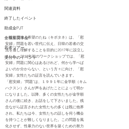
関連資料
終了したイベント
助成金PJT
一般社団法人希望のたね（キボタネ）は、「慰
金福童奨学金
安婦」問題を若い世代に伝え、日韓の若者の交
若者ツアー
流を通し理解することを目的に2017年に設立し
ました。2018年初のワークショップでは、「慰
受付中のイベント
安婦」問題に関心はあるけれど、何から学べば
よいのか分からない、という方々に向け、「慰
安婦」女性たちの証言を読んでいきます。
「慰安婦」”問題”は、１９９１年に金学順（キム
ハクスン）さんが声をあげたことによって明か
になりました。以降、多くの女性たちが金学順
さんの後に続き、お話をして下さいました。残
念ながら証言された女性たちの多くは既に他界
され、私たちは今、女性たちの話しを伺う機会
を持つことが難しくなりました。この問題を風
化させず、性暴力のない世界を築くための努力