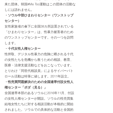
来た団体。韓国#Me Too運動はこの団体の活動な
しには語れません。
・ソウル中部ひまわりセンター（ワンストップ
センター）
女性家族省の傘下に全国38カ所設置されている
「ひまわりセンター」は、性暴力被害者のため
のワンストップセンターです。その一つを訪問
します。
・十代女性人権センター
性搾取、デジタル性暴力の危険に晒される十代
の女性たちを危機から救うための相談、教育、
医療・法律支援活動などをおこなっています。
とりわけ「同世代相談員」によるサイバーパト
ロール活動は特筆に値します。2011年設立。
・性売買問題解決のための全国連帯付設女性人
権センター「ポダ（見る）」
全国連帯本部のあるソウルに2016年11月、付設
の女性人権センターが開設。ソウルの性売買集
結地女性たちに対する相談活動が本格的に開始
されました。ソウルでの具体的な活動と全国的