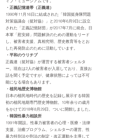
ィブ・ミュージアムです。
・正義記憶連帯（正義連）
1990年11月16日に結成された「韓国挺身隊問題
対策協議会（挺対協）」と2016年6月9日に設立
された「正義記憶財団」が2017年7月に統合。日
本軍「慰安婦」問題解決のための運動をリード
し、被害者支援、真相究明、歴史教育等をとお
した再発防止のために活動しています。
・平和のウリチプ　
正義連（挺対協）が運営する被害者シェルタ
ー。現在は2人の被害者が入居しており、直接お
話を聞く予定ですが、健康状態によっては不可
能になる場合もあります。
・植民地歴史博物館
日本の植民地時代の歴史を記録し展示する韓国
初の植民地期専門歴史博物館。10年余りの歳月
をかけて2018年8月29日、ついに開館しました。
・韓国性暴力相談所
1991年開設。性暴力被害者の心理・医療・法律
支援、治癒プログラム、シェルターの運営、性
暴力特別法や刑法の制定・改正運動を主導して