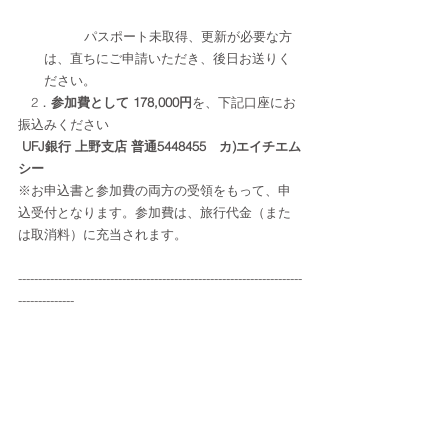
	パスポート未取得、更新が必要な方
は、直ちにご申請いただき、後日お送りく
ださい。 
　2．
参加費として 178,000円
を、下記口座にお
振込みください　
UFJ銀行 上野支店 普通5448455　カ)エイチエム
シー
※お申込書と参加費の両方の受領をもって、申
込受付となります。参加費は、旅行代金（また
は取消料）に充当されます。
-----------------------------------------------------------------------
--------------
■
受託販売
株式会社ＨＭＣ　「にこまるツアー」
　　東京
都知事登録旅行業　第3-3609号 　担当：富岡
TEL 03-5812-7080 ／　FAX.03-5812-7085　メー
ル: tour@nikomaru.jp