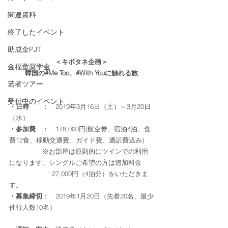
関連資料
終了したイベント
助成金PJT
＜キボタネ企画＞
金福童奨学金
韓国の#Me Too、#With Youに触れる旅
若者ツアー
受付中のイベント
・日時
　　：　2019年3月16日（土）～3月20日
（水）
・参加費
　：　178,000円(航空券、宿泊4泊、食
費12食、移動交通費、ガイド費、通訳費込み)
　　　　　※お部屋は原則的にツインでの利用
になります。シングルご希望の方は追加料金　
　　　　        27,000円（4泊分）をいただきま
す。
・募集締切
：　2019年1月20日（先着20名、最少
催行人数10名）