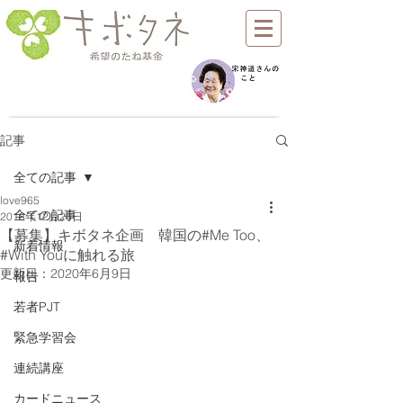
記事
全ての記事
love965
全ての記事
2018年12月26日
【募集】キボタネ企画 韓国の#Me Too、
新着情報
#With Youに触れる旅
更新日：
2020年6月9日
報告
若者PJT
緊急学習会
連続講座
カードニュース