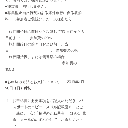
く。機内では、機内食があります。)
■添乗員　同行しません。
■募集型企画旅行契約よる海外旅行に係る取消
料　（参加者ご負担分。お一人様あたり）
・旅行開始日の前日から起算して30 日前から３
日前まで　 … 参加費の20％
・旅行開始日の前々日および前日、当
日　　　　　　　　　　　 … 参加費の50％
・旅行開始後、または無連絡の場合 
　　　　　　　　　　　　　　… 参加費の
100％
■お申込み方法とお支払について　…
2019年1月
20日（日）締切
お申込書
に必要事項をご記入いただき、
パ
スポートのコピー
（スペル記載面※）とご
一緒に、下記「希望のたね基金」にFAX、郵
送、メールのいずれかにて、お送りくださ
い。