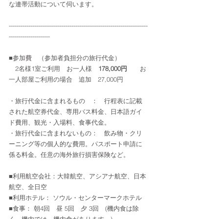
な連帯活動について伺います。
-----------------------------------------------------------------------
---------------------
■参加費　（参加者負担分の旅行代金）　
　2名様1室ご利用　お一人様　
178,000円
　　お
一人部屋ご利用の場合　追加　27,000円
・旅行代金に含まれるもの　：　行程表に記載
された航空券代金、専用バス料金、日本語ガイ
ド費用、観光・入場料、食事代金。
・旅行代金に含まれないもの：　飲み物・クリ
ーニング等の個人的な費用。パスポート申請に
係る料金。任意の海外旅行損害保険など。
■利用航空会社：大韓航空、アシアナ航空、日本
航空、全日空　
■利用ホテル： ソウル・センターマークホテル
■食事： 朝4回　昼 5回　夕 3回　(機内食は除